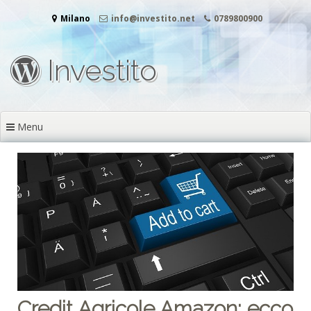
Vai
Milano
info@investito.net
0789800900
al
contenuto
Investito
Menu
Credit Agricole Amazon: ecco