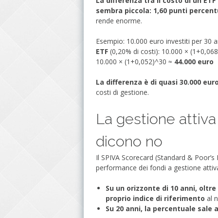
La differenza tra il costo di un E
sembra piccola: 1,60 punti percentu
rende enorme.
Esempio: 10.000 euro investiti per 30
ETF
(0,20% di costi): 10.000 × (1+0,06
10.000 × (1+0,052)^30 ≈
44.000 euro
La differenza è di quasi 30.000 eur
costi di gestione.
La gestione attiva 
dicono no
Il SPIVA Scorecard (Standard & Poor’s I
performance dei fondi a gestione attiva r
Su un orizzonte di 10 anni, oltre
proprio indice di riferimento
al n
Su 20 anni, la percentuale sale a