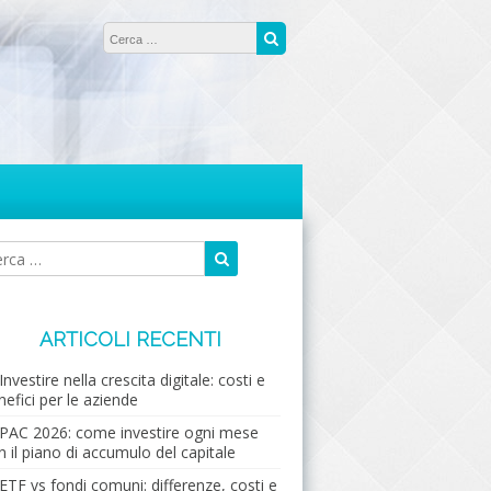
Ricerca per:
Cerca
Cerca
Ricerca
per:
ARTICOLI RECENTI
Investire nella crescita digitale: costi e
nefici per le aziende
PAC 2026: come investire ogni mese
n il piano di accumulo del capitale
ETF vs fondi comuni: differenze, costi e