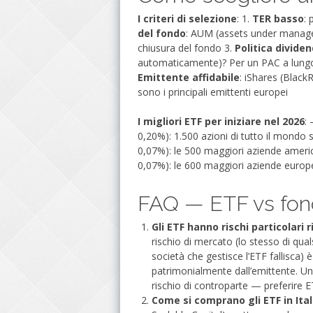
I criteri di selezione
: 1.
TER basso
: 
del fondo
: AUM (assets under manageme
chiusura del fondo 3.
Politica dividen
automaticamente)? Per un PAC a lungo t
Emittente affidabile
: iShares (Blac
sono i principali emittenti europei
I migliori ETF per iniziare nel 2026
:
0,20%): 1.500 azioni di tutto il mondo 
0,07%): le 500 maggiori aziende amer
0,07%): le 600 maggiori aziende europ
FAQ — ETF vs fon
Gli ETF hanno rischi particolari 
rischio di mercato (lo stesso di qual
società che gestisce l’ETF fallisca) 
patrimonialmente dall’emittente. Un r
rischio di controparte — preferire ET
Come si comprano gli ETF in Ital