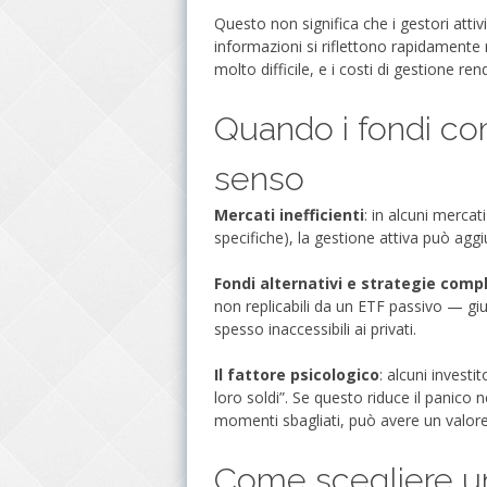
Questo non significa che i gestori attiv
informazioni si riflettono rapidamente
molto difficile, e i costi di gestione 
Quando i fondi c
senso
Mercati inefficienti
: in alcuni mercat
specifiche), la gestione attiva può agg
Fondi alternativi e strategie comp
non replicabili da un ETF passivo — giu
spesso inaccessibili ai privati.
Il fattore psicologico
: alcuni invest
loro soldi”. Se questo riduce il panico 
momenti sbagliati, può avere un valo
Come scegliere u