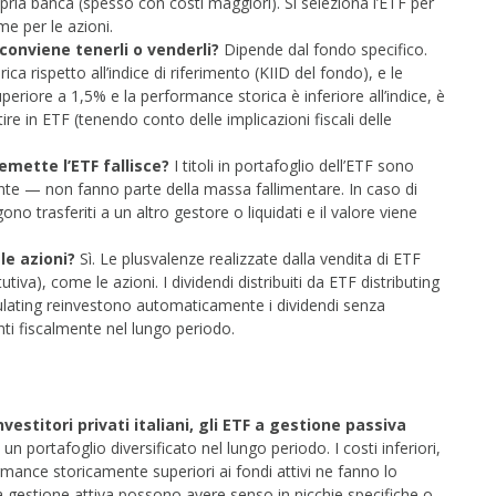
opria banca (spesso con costi maggiori). Si seleziona l’ETF per
ome per le azioni.
 conviene tenerli o venderli?
Dipende dal fondo specifico.
ica rispetto all’indice di riferimento (KIID del fondo), e le
periore a 1,5% e la performance storica è inferiore all’indice, è
ire in ETF (tenendo conto delle implicazioni fiscali delle
emette l’ETF fallisce?
I titoli in portafoglio dell’ETF sono
ente — non fanno parte della massa fallimentare. In caso di
gono trasferiti a un altro gestore o liquidati e il valore viene
le azioni?
Sì. Le plusvalenze realizzate dalla vendita di ETF
iva), come le azioni. I dividendi distribuiti da ETF distributing
ulating reinvestono automaticamente i dividendi senza
ti fiscalmente nel lungo periodo.
estitori privati italiani, gli ETF a gestione passiva
un portafoglio diversificato nel lungo periodo. I costi inferiori,
ormance storicamente superiori ai fondi attivi ne fanno lo
 gestione attiva possono avere senso in nicchie specifiche o