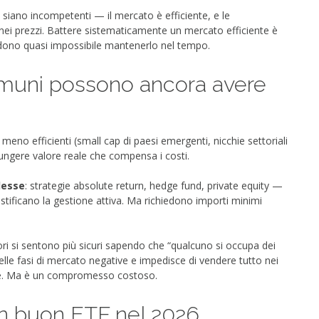
i siano incompetenti — il mercato è efficiente, e le
 nei prezzi. Battere sistematicamente un mercato efficiente è
rendono quasi impossibile mantenerlo nel tempo.
omuni possono ancora avere
i meno efficienti (small cap di paesi emergenti, nicchie settoriali
iungere valore reale che compensa i costi.
lesse
: strategie absolute return, hedge fund, private equity —
stificano la gestione attiva. Ma richiedono importi minimi
itori si sentono più sicuri sapendo che “qualcuno si occupa dei
nelle fasi di mercato negative e impedisce di vendere tutto nei
re. Ma è un compromesso costoso.
n buon ETF nel 2026