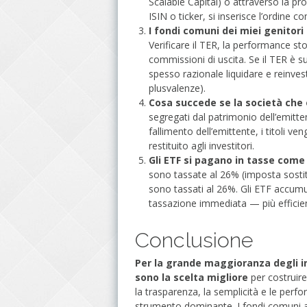
Scalable Capital) o attraverso la pr
ISIN o ticker, si inserisce l’ordine c
I fondi comuni dei miei genitori
Verificare il TER, la performance stor
commissioni di uscita. Se il TER è su
spesso razionale liquidare e reinvest
plusvalenze).
Cosa succede se la società che 
segregati dal patrimonio dell’emitt
fallimento dell’emittente, i titoli ven
restituito agli investitori.
Gli ETF si pagano in tasse come 
sono tassate al 26% (imposta sostitut
sono tassati al 26%. Gli ETF accum
tassazione immediata — più efficien
Conclusione
Per la grande maggioranza degli inv
sono la scelta migliore
per costruire 
la trasparenza, la semplicità e le perf
strumento dominante. I fondi comuni a