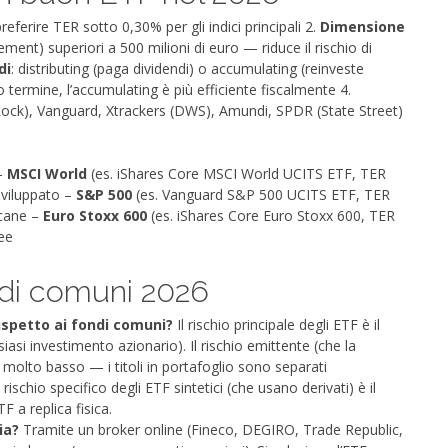
preferire TER sotto 0,30% per gli indici principali 2.
Dimensione
nt) superiori a 500 milioni di euro — riduce il rischio di
di
: distributing (paga dividendi) o accumulating (reinveste
ermine, l’accumulating è più efficiente fiscalmente 4.
kRock), Vanguard, Xtrackers (DWS), Amundi, SPDR (State Street)
 –
MSCI World
(es. iShares Core MSCI World UCITS ETF, TER
sviluppato –
S&P 500
(es. Vanguard S&P 500 UCITS ETF, TER
icane –
Euro Stoxx 600
(es. iShares Core Euro Stoxx 600, TER
ee
di comuni 2026
rispetto ai fondi comuni?
Il rischio principale degli ETF è il
siasi investimento azionario). Il rischio emittente (che la
è molto basso — i titoli in portafoglio sono separati
ischio specifico degli ETF sintetici (che usano derivati) è il
F a replica fisica.
ia?
Tramite un broker online (Fineco, DEGIRO, Trade Republic,