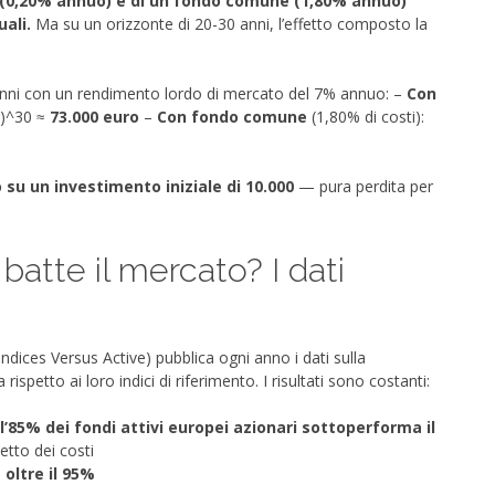
TF (0,20% annuo) e di un fondo comune (1,80% annuo)
ali.
Ma su un orizzonte di 20-30 anni, l’effetto composto la
 anni con un rendimento lordo di mercato del 7% annuo: –
Con
8)^30 ≈
73.000 euro
–
Con fondo comune
(1,80% di costi):
o su un investimento iniziale di 10.000
— pura perdita per
batte il mercato? I dati
ndices Versus Active) pubblica ogni anno i dati sulla
ispetto ai loro indici di riferimento. I risultati sono costanti:
 l’85% dei fondi attivi europei azionari sottoperforma il
etto dei costi
 oltre il 95%