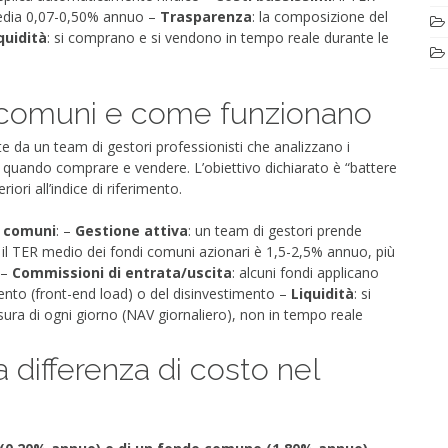
media 0,07-0,50% annuo –
Trasparenza
: la composizione del
quidità
: si comprano e si vendono in tempo reale durante le
i comuni e come funzionano
da un team di gestori professionisti che analizzano i
o quando comprare e vendere. L’obiettivo dichiarato è “battere
ori all’indice di riferimento.
i comuni
: –
Gestione attiva
: un team di gestori prende
: il TER medio dei fondi comuni azionari è 1,5-2,5% annuo, più
 –
Commissioni di entrata/uscita
: alcuni fondi applicano
nto (front-end load) o del disinvestimento –
Liquidità
: si
ra di ogni giorno (NAV giornaliero), non in tempo reale
la differenza di costo nel