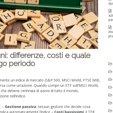
qu
az
pa
in
pra
i: differenze, costi e quale
ngo periodo
amente un indice di mercato (S&P 500, MSCI World, FTSE MIB,
orsa come un’azione. Quando compri un ETF sull’MSCI World,
he detiene centinaia di azioni di tutto il mondo,
ione nell’indice.
: –
Gestione passiva
: nessun gestore che decide cosa
plica automaticamente l’indice –
Costi bassissimi
: il TER