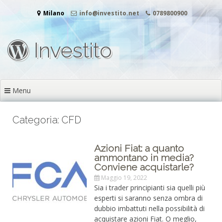
Vai
Milano
info@investito.net
0789800900
al
contenuto
Investito
Menu
Categoria: CFD
Azioni Fiat: a quanto
ammontano in media?
Conviene acquistarle?
Maggio 19, 2022
Sia i trader principianti sia quelli più
esperti si saranno senza ombra di
dubbio imbattuti nella possibilità di
acquistare azioni Fiat. O meglio,