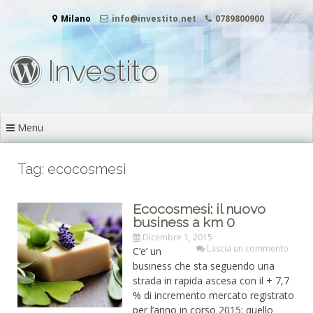
Vai
Milano
info@investito.net
0789800900
al
contenuto
Investito
Menu
Tag: ecocosmesi
Ecocosmesi: il nuovo
business a km 0
Dicembre 1, 2015
Lascia un commento
C’e’ un
business che sta seguendo una
strada in rapida ascesa con il + 7,7
% di incremento mercato registrato
per l’anno in corso 2015: quello