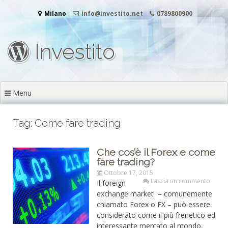
Vai
Milano
info@investito.net
0789800900
al
contenuto
Investito
Menu
Tag: Come fare trading
Che cos’è il Forex e come
fare trading?
Ottobre 17, 2015
Lascia un commento
Il foreign
exchange market – comunemente
chiamato Forex o FX – può essere
considerato come il più frenetico ed
interessante mercato al mondo,