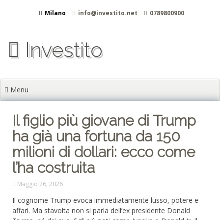
Vai
Milano
info@investito.net
0789800900
al
contenuto
Investito
Menu
Il figlio più giovane di Trump
ha già una fortuna da 150
milioni di dollari: ecco come
l’ha costruita
Maggio 26, 2026
Il cognome Trump evoca immediatamente lusso, potere e
affari. Ma stavolta non si parla dell’ex presidente Donald