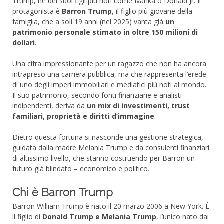
Trump, né dei suoi figli più noti come Ivanka o Donald Jr. Il
protagonista è
Barron Trump
, il figlio più giovane della
famiglia, che a soli 19 anni (nel 2025) vanta già
un
patrimonio personale stimato in oltre 150 milioni di
dollari
.
Una cifra impressionante per un ragazzo che non ha ancora
intrapreso una carriera pubblica, ma che rappresenta l’erede
di uno degli imperi immobiliari e mediatici più noti al mondo.
Il suo patrimonio, secondo fonti finanziarie e analisti
indipendenti, deriva da
un mix di investimenti, trust
familiari, proprietà e diritti d’immagine
.
Dietro questa fortuna si nasconde una gestione strategica,
guidata dalla madre Melania Trump e da consulenti finanziari
di altissimo livello, che stanno costruendo per Barron un
futuro già blindato – economico e politico.
Chi è Barron Trump
Barron William Trump è nato il 20 marzo 2006 a New York. È
il figlio di
Donald Trump e Melania Trump
, l’unico nato dal