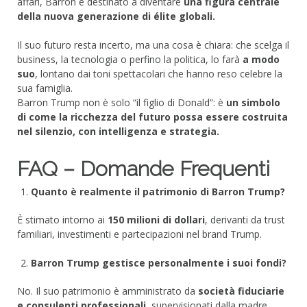
affari, Barron è destinato a diventare
una figura centrale
della nuova generazione di élite globali.
Il suo futuro resta incerto, ma una cosa è chiara: che scelga il
business, la tecnologia o perfino la politica, lo farà
a modo
suo
, lontano dai toni spettacolari che hanno reso celebre la
sua famiglia.
Barron Trump non è solo “il figlio di Donald”: è
un simbolo
di come la ricchezza del futuro possa essere costruita
nel silenzio, con intelligenza e strategia.
FAQ – Domande Frequenti
Quanto è realmente il patrimonio di Barron Trump?
È stimato intorno ai
150 milioni di dollari
, derivanti da trust
familiari, investimenti e partecipazioni nel brand Trump.
Barron Trump gestisce personalmente i suoi fondi?
No. Il suo patrimonio è amministrato da
società fiduciarie
e consulenti professionali
, supervisionati dalla madre