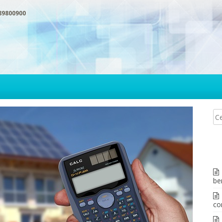
89800900
be
co