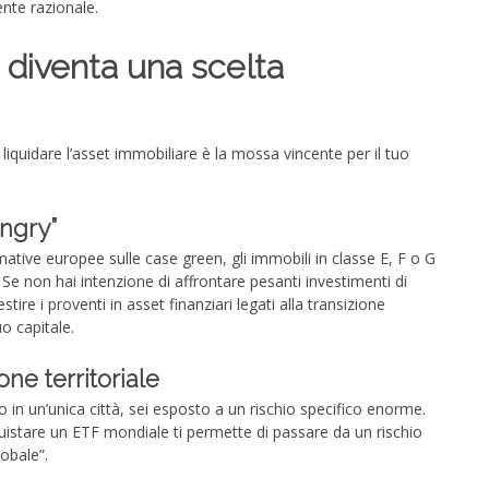
ente razionale.
 diventa una scelta
i liquidare l’asset immobiliare è la mossa vincente per il tuo
ngry”
mative europee sulle case green, gli immobili in classe E, F o G
 Se non hai intenzione di affrontare pesanti investimenti di
stire i proventi in asset finanziari legati alla transizione
o capitale.
ne territoriale
o in un’unica città, sei esposto a un rischio specifico enorme.
stare un ETF mondiale ti permette di passare da un rischio
obale”.