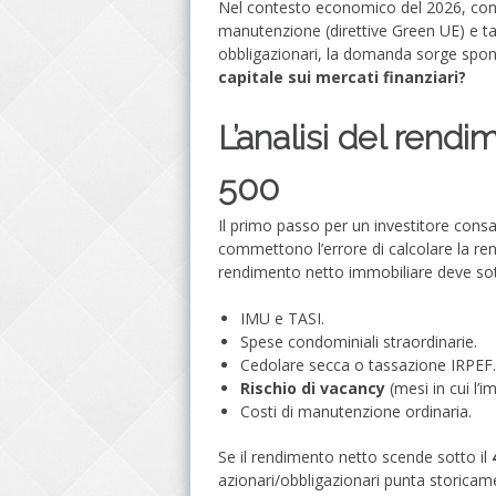
Nel contesto economico del 2026, con
manutenzione (direttive Green UE) e ta
obbligazionari, la domanda sorge spo
capitale sui mercati finanziari?
L’analisi del rend
500
Il primo passo per un investitore consa
commettono l’errore di calcolare la rend
rendimento netto immobiliare deve sot
IMU e TASI.
Spese condominiali straordinarie.
Cedolare secca o tassazione IRPEF.
Rischio di vacancy
(mesi in cui l’i
Costi di manutenzione ordinaria.
Se il rendimento netto scende sotto il
azionari/obbligazionari punta storicam