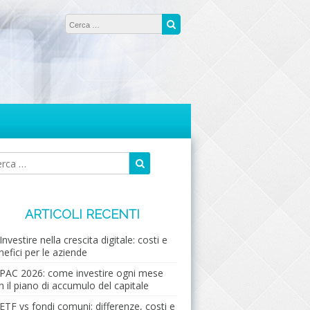
Ricerca per:
Cerca
Cerca
Ricerca
per:
ARTICOLI RECENTI
Investire nella crescita digitale: costi e
nefici per le aziende
PAC 2026: come investire ogni mese
n il piano di accumulo del capitale
ETF vs fondi comuni: differenze, costi e