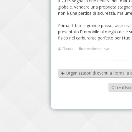
Il 2026 segna la fine dell’era del “matto
globale. Vendere una proprietà stagnan
non è una perdita di sicurezza, ma un’
Prima di fare il grande passo, assicura
presentato l’immobile al meglio delle s
fisico nel carburante perfetto per i tuoi
Claudio
Investimenti vari
Organizzatori di eventi a Roma: a chi
Oltre il Br