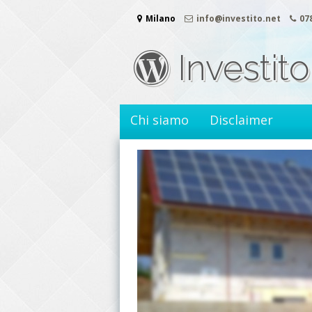
Vai
Milano
info@investito.net
07
al
contenuto
Investito
Chi siamo
Disclaimer