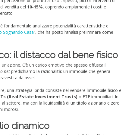
a percezione di “pronto all’uso”. Spesso, piccoli interventi di
di vendita del
10-15%
, coprendo ampiamente i costi e
ercato.
 è fondamentale analizzare potenzialità caratteristiche e
o Sognando Casa
”, che ha posto l’analisi preliminare come
ico: il distacco dal bene fisico
n’azione. C’è un carico emotivo che spesso offusca il
to.net
predichiamo la razionalità: un immobile che genera
travestita da asset.
ore, una strategia ibrida consiste nel vendere l’immobile fisico e
ITs (Real Estate Investment Trusts)
o ETF immobiliari. In
l settore, ma con la liquidabilità di un titolo azionario e zero
ini morosi.
lio dinamico