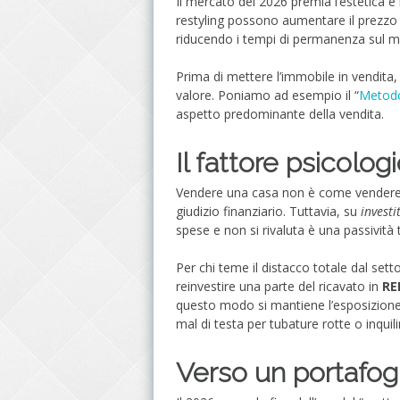
Il mercato del 2026 premia l’estetica e l
restyling possono aumentare il prezzo 
riducendo i tempi di permanenza sul m
Prima di mettere l’immobile in vendita,
valore. Poniamo ad esempio il “
Metod
aspetto predominante della vendita.
Il fattore psicolog
Vendere una casa non è come vendere u
giudizio finanziario. Tuttavia, su
investi
spese e non si rivaluta è una passività 
Per chi teme il distacco totale dal sett
reinvestire una parte del ricavato in
RE
questo modo si mantiene l’esposizione a
mal di testa per tubature rotte o inquil
Verso un portafog