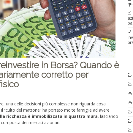
qu
az
pa
in
pra
einvestire in Borsa? Quando è
ariamente corretto per
fisico
are, una delle decisioni più complesse non riguarda cosa
ia, il “culto del mattone” ha portato molte famiglie ad avere
lla ricchezza è immobilizzata in quattro mura
, lasciando
ta composta dei mercati azionari.