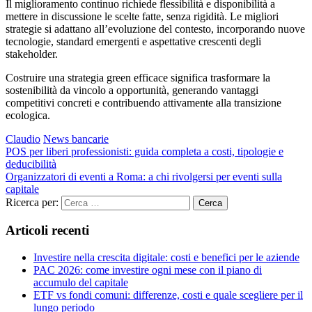
Il miglioramento continuo richiede flessibilità e disponibilità a
mettere in discussione le scelte fatte, senza rigidità. Le migliori
strategie si adattano all’evoluzione del contesto, incorporando nuove
tecnologie, standard emergenti e aspettative crescenti degli
stakeholder.
Costruire una strategia green efficace significa trasformare la
sostenibilità da vincolo a opportunità, generando vantaggi
competitivi concreti e contribuendo attivamente alla transizione
ecologica.
Claudio
News bancarie
POS per liberi professionisti: guida completa a costi, tipologie e
deducibilità
Organizzatori di eventi a Roma: a chi rivolgersi per eventi sulla
capitale
Ricerca per:
Cerca
Articoli recenti
Investire nella crescita digitale: costi e benefici per le aziende
PAC 2026: come investire ogni mese con il piano di
accumulo del capitale
ETF vs fondi comuni: differenze, costi e quale scegliere per il
lungo periodo