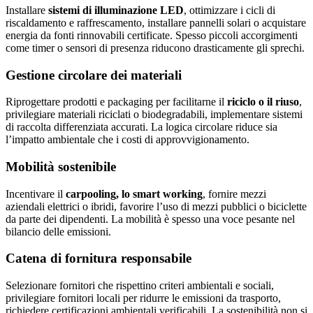
Installare
sistemi di illuminazione LED
, ottimizzare i cicli di
riscaldamento e raffrescamento, installare pannelli solari o acquistare
energia da fonti rinnovabili certificate. Spesso piccoli accorgimenti
come timer o sensori di presenza riducono drasticamente gli sprechi.
Gestione circolare dei materiali
Riprogettare prodotti e packaging per facilitarne il
riciclo o il riuso
,
privilegiare materiali riciclati o biodegradabili, implementare sistemi
di raccolta differenziata accurati. La logica circolare riduce sia
l’impatto ambientale che i costi di approvvigionamento.
Mobilità sostenibile
Incentivare il
carpooling, lo smart working
, fornire mezzi
aziendali elettrici o ibridi, favorire l’uso di mezzi pubblici o biciclette
da parte dei dipendenti. La mobilità è spesso una voce pesante nel
bilancio delle emissioni.
Catena di fornitura responsabile
Selezionare fornitori che rispettino criteri ambientali e sociali,
privilegiare fornitori locali per ridurre le emissioni da trasporto,
richiedere certificazioni ambientali verificabili. La sostenibilità non si