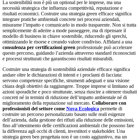
La sostenibilità non è più un optional per le imprese, ma una
necessità strategica che influenza competitività, reputazione e
risultati economici. Costruire una strategia green efficace significa
integrare pratiche ambientali concrete nei processi aziendali,
misurarne l’impatto e comunicarlo in modo trasparente. Non si tratta
semplicemente di aderire a mode passeggere, ma di ripensare il
modello di business in chiave sostenibile, riducendo gli sprechi,
ottimizzando le risorse e creando valore condiviso. Affidarsi a una
consulenza per certificazioni green
professionale può accelerare
questo percorso, guidando l’azienda attraverso standard riconosciuti
e processi strutturati che garantiscono risultati misurabili.
Costruire una strategia di sostenibilità aziendale efficace significa
andare oltre le dichiarazioni di intenti e i proclami di facciata:
servono competenze specifiche, strumenti adeguati e una visione
chiara degli obiettivi da raggiungere. Troppe imprese si limitano ad
azioni sporadiche e poco strutturate, senza riuscire a ottenere risultati
concreti né in termini di riduzione dell’impatto ambientale né di
miglioramento della reputazione sul mercato.
Collaborare con
professionisti del settore come
Nova Ecologica
permette di
costruire un percorso personalizzato basato sulle reali esigenze
dell’azienda, dalla gestione dei rifiuti alla riduzione delle emissioni,
fino all’ottenimento delle certificazioni ambientali che possono fare
la differenza agli occhi di clienti, investitori e stakeholder. Una
strategia green ben progettata non è un costo aggiuntivo, ma un