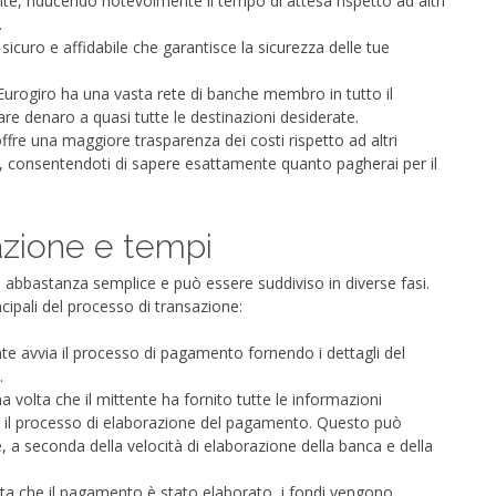
, riducendo notevolmente il tempo di attesa rispetto ad altri
.
sicuro e affidabile che garantisce la sicurezza delle tue
 Eurogiro ha una vasta rete di banche membro in tutto il
are denaro a quasi tutte le destinazioni desiderate.
offre una maggiore trasparenza dei costi rispetto ad altri
, consentendoti di sapere esattamente quanto pagherai per il
azione e tempi
è abbastanza semplice e può essere suddiviso in diverse fasi.
cipali del processo di transazione:
ente avvia il processo di pagamento fornendo i dettagli del
.
na volta che il mittente ha fornito tutte le informazioni
ia il processo di elaborazione del pagamento. Questo può
e, a seconda della velocità di elaborazione della banca e della
lta che il pagamento è stato elaborato, i fondi vengono