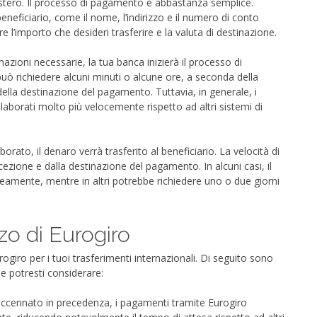
l’estero. Il processo di pagamento è abbastanza semplice.
 beneficiario, come il nome, l’indirizzo e il numero di conto
 l’importo che desideri trasferire e la valuta di destinazione.
mazioni necessarie, la tua banca inizierà il processo di
ò richiedere alcuni minuti o alcune ore, a seconda della
della destinazione del pagamento. Tuttavia, in generale, i
borati molto più velocemente rispetto ad altri sistemi di
rato, il denaro verrà trasferito al beneficiario. La velocità di
cezione e dalla destinazione del pagamento. In alcuni casi, il
eamente, mentre in altri potrebbe richiedere uno o due giorni
zzo di Eurogiro
urogiro per i tuoi trasferimenti internazionali. Di seguito sono
he potresti considerare:
ccennato in precedenza, i pagamenti tramite Eurogiro