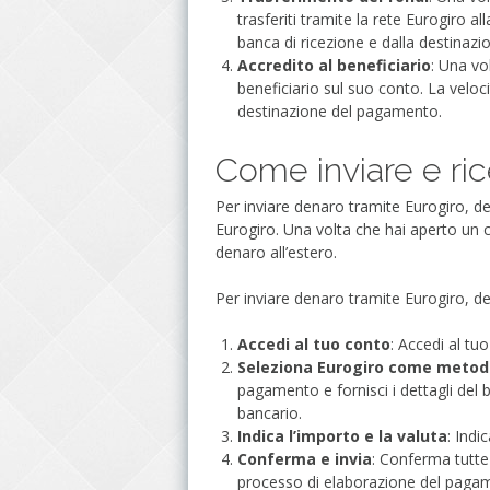
trasferiti tramite la rete Eurogiro a
banca di ricezione e dalla destinaz
Accredito al beneficiario
: Una vo
beneficiario sul suo conto. La veloci
destinazione del pagamento.
Come inviare e ri
Per inviare denaro tramite Eurogiro, 
Eurogiro. Una volta che hai aperto un co
denaro all’estero.
Per inviare denaro tramite Eurogiro, de
Accedi al tuo conto
: Accedi al t
Seleziona Eurogiro come meto
pagamento e fornisci i dettagli del b
bancario.
Indica l’importo e la valuta
: Indi
Conferma e invia
: Conferma tutte 
processo di elaborazione del paga