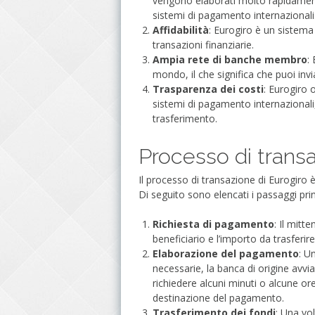
vengono elaborati molto rapidamente
sistemi di pagamento internazionali
Affidabilità
: Eurogiro è un sistema 
transazioni finanziarie.
Ampia rete di banche membro
:
mondo, il che significa che puoi invi
Trasparenza dei costi
: Eurogiro 
sistemi di pagamento internazionali
trasferimento.
Processo di trans
Il processo di transazione di Eurogiro 
Di seguito sono elencati i passaggi prin
Richiesta di pagamento
: Il mitt
beneficiario e l’importo da trasferire
Elaborazione del pagamento
: U
necessarie, la banca di origine avv
richiedere alcuni minuti o alcune or
destinazione del pagamento.
Trasferimento dei fondi
: Una vo