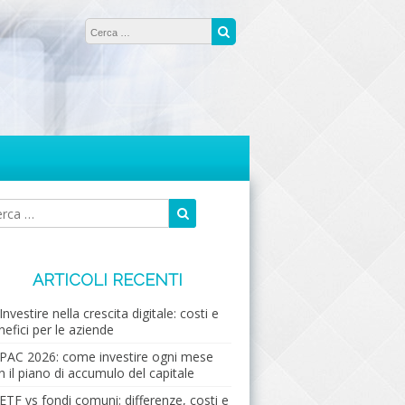
Ricerca per:
Cerca
Cerca
Ricerca
per:
ARTICOLI RECENTI
Investire nella crescita digitale: costi e
nefici per le aziende
PAC 2026: come investire ogni mese
n il piano di accumulo del capitale
ETF vs fondi comuni: differenze, costi e