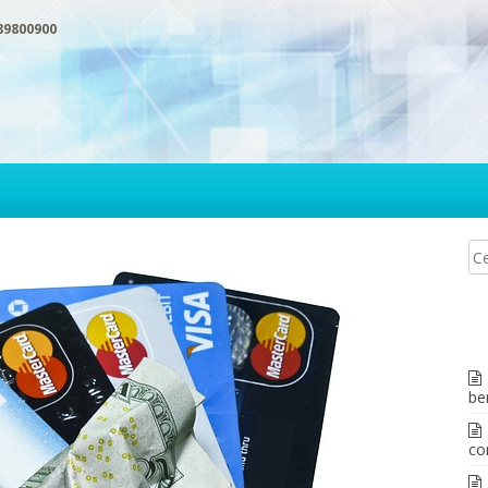
89800900
be
co