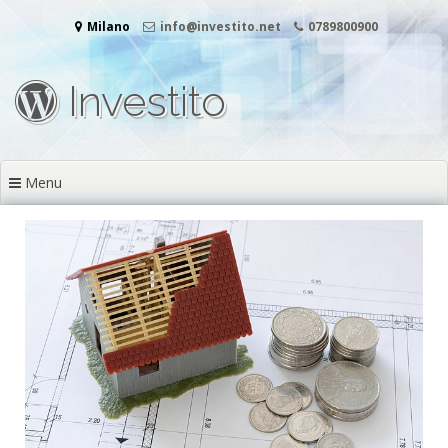
Vai
Milano
info@investito.net
0789800900
al
contenuto
Investito
Menu