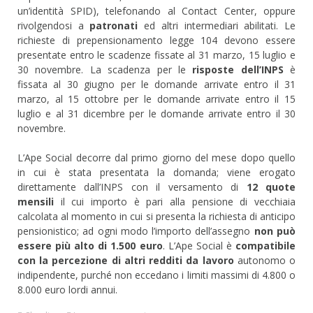
un’identità SPID), telefonando al Contact Center, oppure
rivolgendosi a
patronati
ed altri intermediari abilitati. Le
richieste di prepensionamento legge 104 devono essere
presentate entro le scadenze fissate al 31 marzo, 15 luglio e
30 novembre. La scadenza per le
risposte dell’INPS
è
fissata al 30 giugno per le domande arrivate entro il 31
marzo, al 15 ottobre per le domande arrivate entro il 15
luglio e al 31 dicembre per le domande arrivate entro il 30
novembre.
L’Ape Social decorre dal primo giorno del mese dopo quello
in cui è stata presentata la domanda; viene erogato
direttamente dall’INPS con il versamento di
12 quote
mensili
il cui importo è pari alla pensione di vecchiaia
calcolata al momento in cui si presenta la richiesta di anticipo
pensionistico; ad ogni modo l’importo dell’assegno
non può
essere più alto di 1.500 euro
. L’Ape Social è
compatibile
con la percezione di altri redditi da lavoro
autonomo o
indipendente, purché non eccedano i limiti massimi di 4.800 o
8.000 euro lordi annui.