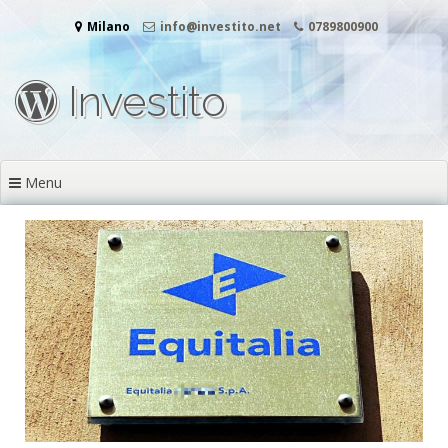
Vai
Milano
info@investito.net
0789800900
al
contenuto
Investito
Menu