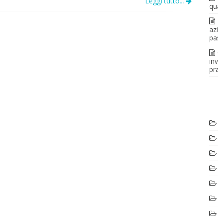
Leggi tutto...
qu
az
pa
in
pra