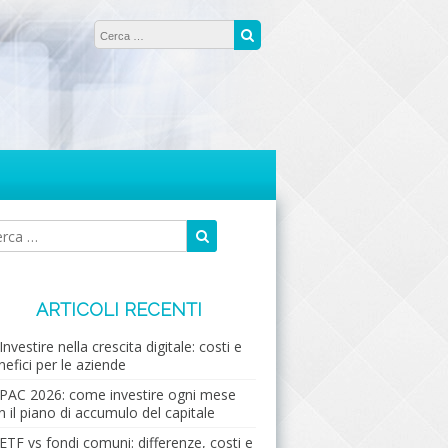
Ricerca per:
Cerca
Cerca
Ricerca
per:
ARTICOLI RECENTI
Investire nella crescita digitale: costi e
nefici per le aziende
PAC 2026: come investire ogni mese
n il piano di accumulo del capitale
ETF vs fondi comuni: differenze, costi e