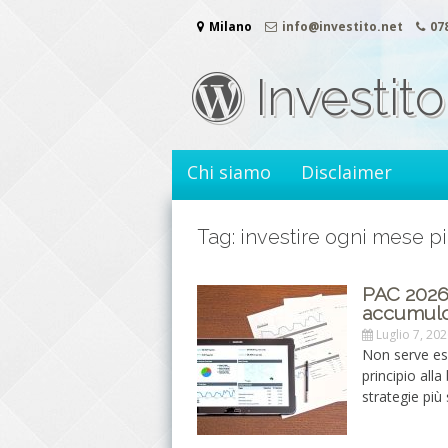
Vai
Milano
info@investito.net
07
al
contenuto
Investito
Chi siamo
Disclaimer
Tag: investire ogni mese 
PAC 2026:
accumulo
Luglio 7, 20
Non serve esse
principio all
strategie più