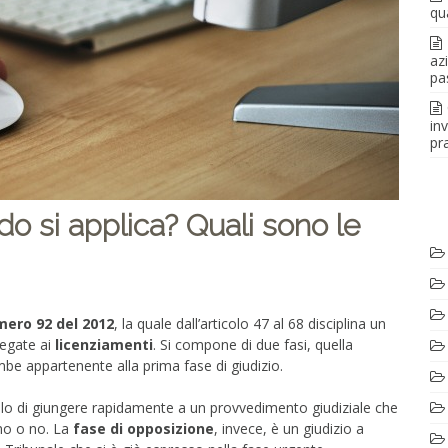
qu
az
pa
in
pra
do si applica? Quali sono le
ero 92 del 2012
, la quale dall’articolo 47 al 68 disciplina un
legate ai
licenziamenti
. Si compone di due fasi, quella
be appartenente alla prima fase di giudizio.
o di giungere rapidamente a un provvedimento giudiziale che
imo o no. La
fase di opposizione
, invece, è un giudizio a