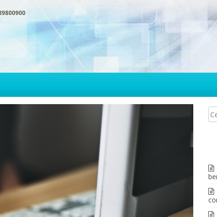
89800900
be
co