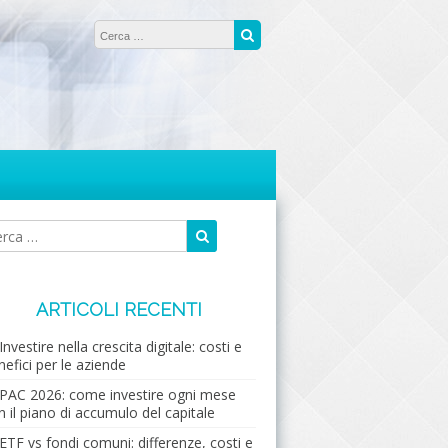
Ricerca per:
Cerca
Cerca
Ricerca
per:
ARTICOLI RECENTI
Investire nella crescita digitale: costi e
nefici per le aziende
PAC 2026: come investire ogni mese
n il piano di accumulo del capitale
ETF vs fondi comuni: differenze, costi e