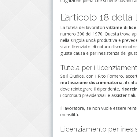
cognizione piena che si tiene davanti a
L’articolo 18 del
La tutela dei lavoratori
vittime di lice
numero 300 del 1970. Questa trova appli
nella singola unità produttiva e preve
stato licenziato: di natura discriminato
giusta causa e per inesistenza del gius
Tutela per i licenziament
Se il Giudice, con il Rito Fornero, acce
motivazione discriminatoria
, il da
deve reintegrare il dipendente,
risarci
i contributi previdenziali e assistenziali.
Il lavoratore, se non vuole essere rein
mensilità.
Licenziamento per inesis