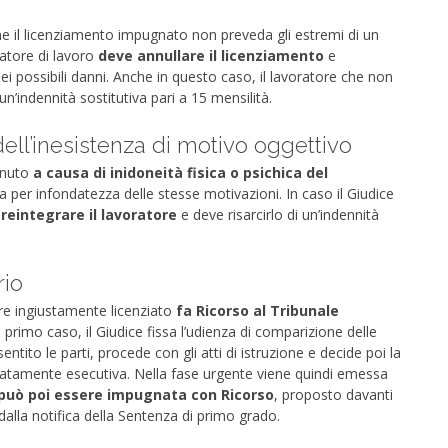
he il licenziamento impugnato non preveda gli estremi di un
datore di lavoro
deve annullare il licenziamento
e
dei possibili danni. Anche in questo caso, il lavoratore che non
n’indennità sostitutiva pari a 15 mensilità.
ll’inesistenza di motivo oggettivo
enuto
a causa di inidoneità fisica o psichica del
per infondatezza delle stesse motivazioni. In caso il Giudice
e
reintegrare il lavoratore
e deve risarcirlo di un’indennità
rio
ore ingiustamente licenziato
fa Ricorso al Tribunale
primo caso, il Giudice fissa l’udienza di comparizione delle
entito le parti, procede con gli atti di istruzione e decide poi la
atamente esecutiva. Nella fase urgente viene quindi emessa
può poi essere impugnata con Ricorso
, proposto davanti
 dalla notifica della Sentenza di primo grado.