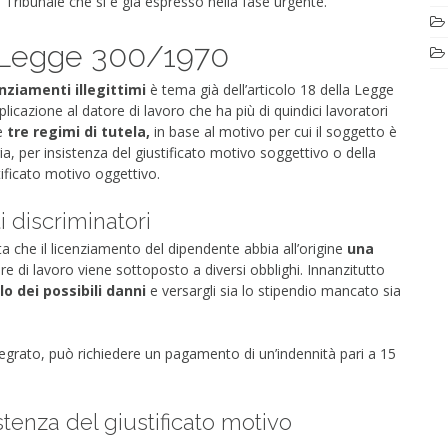
l Tribunale che si è già espresso nella fase urgente.
la Legge 300/1970
nziamenti illegittimi
è tema già dell’articolo 18 della Legge
cazione al datore di lavoro che ha più di quindici lavoratori
de
tre regimi di tutela,
in base al motivo per cui il soggetto è
ria, per insistenza del giustificato motivo soggettivo o della
tificato motivo oggettivo.
i discriminatori
rta che il licenziamento del dipendente abbia all’origine
una
tore di lavoro viene sottoposto a diversi obblighi. Innanzitutto
rlo dei possibili danni
e versargli sia lo stipendio mancato sia
tegrato, può richiedere un pagamento di un’indennità pari a 15
tenza del giustificato motivo