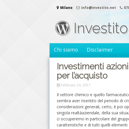
Vai
Milano
info@investito.net
07
al
contenuto
Investito
Chi siamo
Disclaimer
Investimenti azioni
per l’acquisto
Febbraio 24, 2017
Il settore chimico e quello farmaceut
sembra aver risentito del periodo di cri
considerazioni generali, certo, è poi o
singola realtàaziendale, della sua situ
ci occuperemo in particolare del gruppo
caratteristiche e di tutti quelli eleme