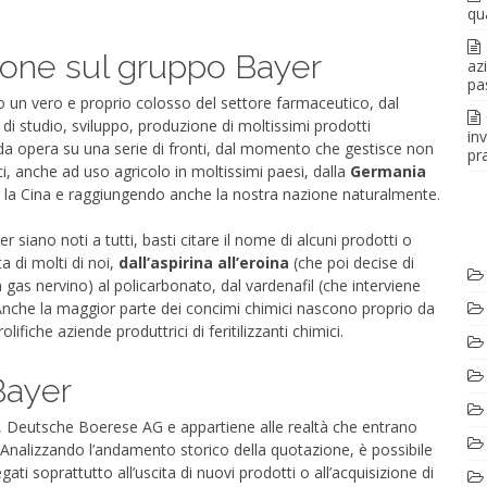
qu
ione sul gruppo Bayer
az
pa
 un vero e proprio colosso del settore farmaceutico, dal
di studio, sviluppo, produzione di moltissimi prodotti
in
nda opera su una serie di fronti, dal momento che gestisce non
pra
i, anche ad uso agricolo in moltissimi paesi, dalla
Germania
er la Cina e raggiungendo anche la nostra nazione naturalmente.
 siano noti a tutti, basti citare il nome di alcuni prodotti o
 di molti di noi,
dall’aspirina all’eroina
(che poi decise di
n gas nervino) al policarbonato, dal vardenafil (che interviene
l. Anche la maggior parte dei concimi chimici nascono proprio da
lifiche aziende produttrici di feritilizzanti chimici.
Bayer
a, Deutsche Boerese AG e appartiene alle realtà che entrano
. Analizzando l’andamento storico della quotazione, è possibile
gati soprattutto all’uscita di nuovi prodotti o all’acquisizione di