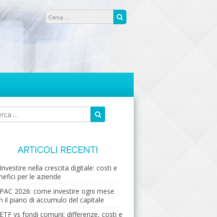
Ricerca per:
Cerca
Cerca
Ricerca
per:
ARTICOLI RECENTI
Investire nella crescita digitale: costi e
nefici per le aziende
PAC 2026: come investire ogni mese
n il piano di accumulo del capitale
ETF vs fondi comuni: differenze, costi e