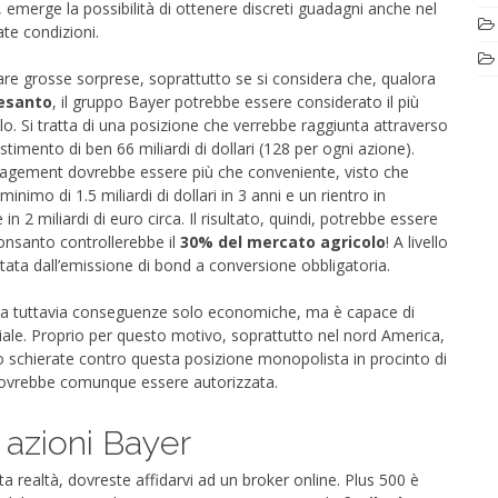
 emerge la possibilità di ottenere discreti guadagni anche nel
ate condizioni.
are grosse sorprese, soprattutto se si considera che, qualora
esanto
, il gruppo Bayer potrebbe essere considerato il più
. Si tratta di una posizione che verrebbe raggiunta attraverso
timento di ben 66 miliardi di dollari (128 per ogni azione).
nagement dovrebbe essere più che conveniente, visto che
nimo di 1.5 miliardi di dollari in 3 anni e un rientro in
n 2 miliardi di euro circa. Il risultato, quindi, potrebbe essere
Monsanto controllerebbe il
30% del mercato agricolo
! A livello
rtata dall’emissione di bond a conversione obbligatoria.
ha tuttavia conseguenze solo economiche, ma è capace di
ale. Proprio per questo motivo, soprattutto nel nord America,
 schierate contro questa posizione monopolista in procinto di
dovrebbe comunque essere autorizzata.
 azioni Bayer
a realtà, dovreste affidarvi ad un broker online. Plus 500 è