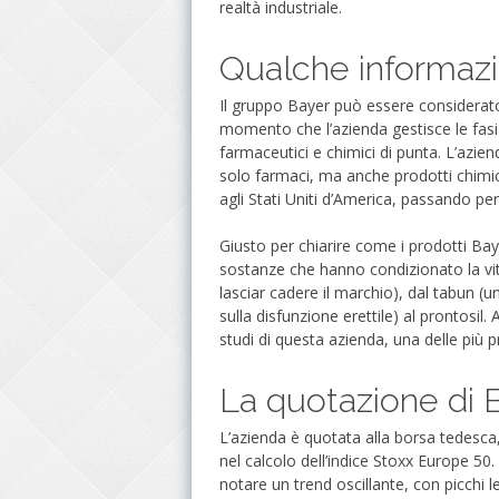
realtà industriale.
Qualche informaz
Il gruppo Bayer può essere considerato
momento che l’azienda gestisce le fasi 
farmaceutici e chimici di punta. L’azie
solo farmaci, ma anche prodotti chimic
agli Stati Uniti d’America, passando p
Giusto per chiarire come i prodotti Bayer
sostanze che hanno condizionato la vita
lasciar cadere il marchio), dal tabun (u
sulla disfunzione erettile) al prontosi
studi di questa azienda, una delle più pro
La quotazione di 
L’azienda è quotata alla borsa tedesc
nel calcolo dell’indice Stoxx Europe 50
notare un trend oscillante, con picchi le