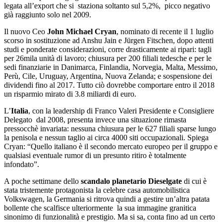
legata all’export che si staziona soltanto sul 5,2%, picco negativo
già raggiunto solo nel 2009.
Il nuovo Ceo
John Michael Cryan
, nominato di recente il 1 luglio
scorso in sostituzione ad Anshu Jain e Jürgen Fitschen, dopo attenti
studi e ponderate considerazioni, corre drasticamente ai ripari: tagli
per 26mila unità di lavoro; chiusura per 200 filiali tedesche e per le
sedi finanziarie in Danimarca, Finlandia, Norvegia, Malta, Messimo,
Perù, Cile, Uruguay, Argentina, Nuova Zelanda; e sospensione dei
dividendi fino al 2017. Tutto ciò dovrebbe comportare entro il 2018
un risparmio mirato di 3.8 miliardi di euro.
L’
Italia
, con la leadership di Franco Valeri Presidente e Consigliere
Delegato dal 2008, presenta invece una situazione rimasta
pressocchè invariata: nessuna chiusura per le 627 filiali sparse lungo
la penisola e nessun taglio ai circa 4000 siti occupazionali. Spiega
Cryan: “Quello italiano è il secondo mercato europeo per il gruppo e
qualsiasi eventuale rumor di un presunto ritiro è totalmente
infondato”.
A poche settimane dello
scandalo planetario Dieselgate
di cui è
stata tristemente protagonista la celebre casa automobilistica
Volkswagen, la Germania si ritrova quindi a gestire un’altra patata
bollente che scalfisce ulteriormente la sua immagine granitica
sinonimo di funzionalità e prestigio. Ma si sa, conta fino ad un certo