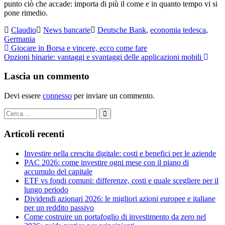
punto ciò che accade: importa di più il come e in quanto tempo vi si
pone rimedio.
Claudio
News bancarie
Deutsche Bank
,
economia tedesca
,
Germania
Giocare in Borsa e vincere, ecco come fare
Opzioni binarie: vantaggi e svantaggi delle applicazioni mobili
Lascia un commento
Devi essere
connesso
per inviare un commento.
Ricerca
Cerca
per:
Articoli recenti
Investire nella crescita digitale: costi e benefici per le aziende
PAC 2026: come investire ogni mese con il piano di
accumulo del capitale
ETF vs fondi comuni: differenze, costi e quale scegliere per il
lungo periodo
Dividendi azionari 2026: le migliori azioni europee e italiane
per un reddito passivo
Come costruire un portafoglio di investimento da zero nel