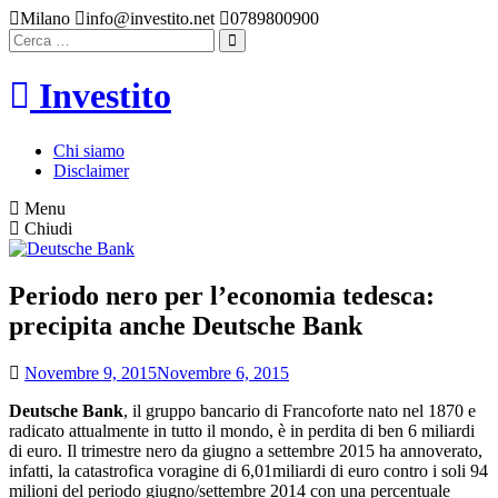
Vai
Milano
info@investito.net
0789800900
al
Ricerca
Cerca
contenuto
per:
Investito
Chi siamo
Disclaimer
Menu
Chiudi
Periodo nero per l’economia tedesca:
precipita anche Deutsche Bank
Novembre 9, 2015
Novembre 6, 2015
Deutsche Bank
, il gruppo bancario di Francoforte nato nel 1870 e
radicato attualmente in tutto il mondo, è in perdita di ben 6 miliardi
di euro. Il trimestre nero da giugno a settembre 2015 ha annoverato,
infatti, la catastrofica voragine di 6,01miliardi di euro contro i soli 94
milioni del periodo giugno/settembre 2014 con una percentuale